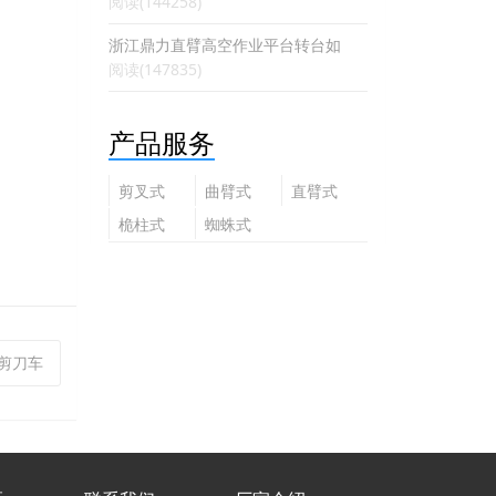
阅读(144258)
浙江鼎力直臂高空作业平台转台如
阅读(147835)
产品服务
剪叉式
曲臂式
直臂式
高空作
高空作
高空作
桅柱式
蜘蛛式
业平台
业平台
业平台
高空作
高空作
业平台
业平台
吉尼剪刀车