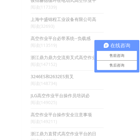
彼得赫德循环在电动式高空作业平
阅读(117339)
上海中盛锦程工业设备有限公司高
阅读(32693)
高空作业平台必带系统--负载感
阅读(113519)
在线咨询
售前咨询
浙江鼎力鼎力交流剪叉式高空作业
阅读(147152)
售后咨询
3246ES和2632ES剪叉
阅读(148734)
JLG高空作业平台操作员培训必
阅读(149025)
高空作业平台操作安全注意事项
阅读(149211)
浙江鼎力直臂式高空作业平台的日