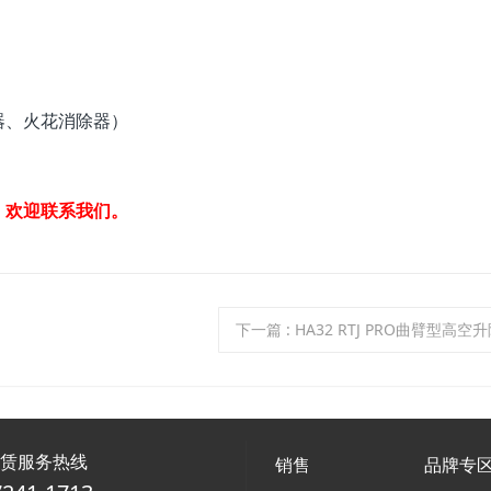
器、火花消除器）
，欢迎联系我们。
下一篇
: HA32 RTJ PRO曲臂型高
租赁服务热线
销售
品牌专