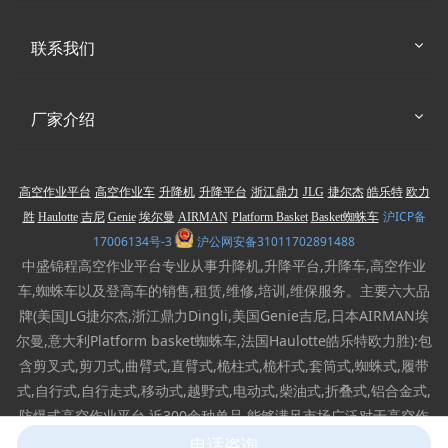
联系我们
厂家介绍
高空作业平台
高空作业车
升降机
升降平台
浙江鼎力
JLG
捷尔杰
皓乐特
欧力
沪ICP备
胜
Haulotte
吉尼
Genie
埃尔曼
AIRMAN
Platform Basket
Basket蜘蛛车
17006134号-3
沪公网安备31011702891488
中盛锦程高空作业平台专业从事升降机,升降平台,升降车,高空作业
车,蜘蛛车以及登高车的销售,租赁,维修,培训,维保服务。主要六大品
牌(美国JLG捷尔杰,浙江鼎力Dingli,美国Genie吉尼,日本AIRMAN埃
尔曼,意大利Platform basket蜘蛛车,法国Haulotte皓乐特欧力胜):包
含剪叉式,剪刀式,曲臂式,直臂式,桅柱式,桅杆式,套筒式,蜘蛛式,履带
式,自行式,自行走式,移动式,越野式,电动式,柴油式,折叠式,铝合金式,
防爆式高空作业平台,近300余种单品,能够满足市场广泛对于高空作
业设备的需求。
电话咨询