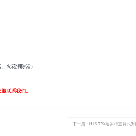
器、火花消除器）
欢迎联系我们。
下一篇
: H16 TPX哈罗特直臂式