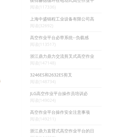
彼得赫德循环在电动式高空作业平
阅读(117336)
上海中盛锦程工业设备有限公司高
阅读(32692)
高空作业平台必带系统--负载感
阅读(113517)
浙江鼎力鼎力交流剪叉式高空作业
阅读(147148)
3246ES和2632ES剪叉
阅读(148734)
JLG高空作业平台操作员培训必
阅读(149024)
高空作业平台操作安全注意事项
阅读(149211)
浙江鼎力直臂式高空作业平台的日