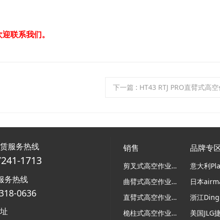
欢迎联系我们。
下一篇
: HT43 RTJ PRO直臂式
租赁服务热线
销售
品牌专
7241-1713
剪叉式高空作业平台
服务热线
曲臂式高空作业平台
318-0636
直臂式高空作业平台
浙江Ding
地址
桅柱式高空作业平台
美国JLG