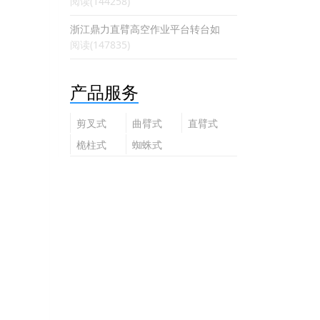
阅读(144258)
浙江鼎力直臂高空作业平台转台如
阅读(147835)
产品服务
剪叉式
曲臂式
直臂式
高空作
高空作
高空作
桅柱式
蜘蛛式
业平台
业平台
业平台
高空作
高空作
业平台
业平台