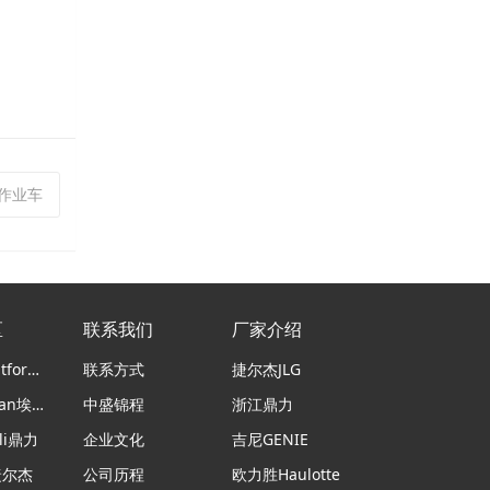
高空作业车
区
联系我们
厂家介绍
意大利Platform Basket蜘蛛车
联系方式
捷尔杰JLG
日本airman埃尔曼
中盛锦程
浙江鼎力
li鼎力
企业文化
吉尼GENIE
捷尔杰
公司历程
欧力胜Haulotte