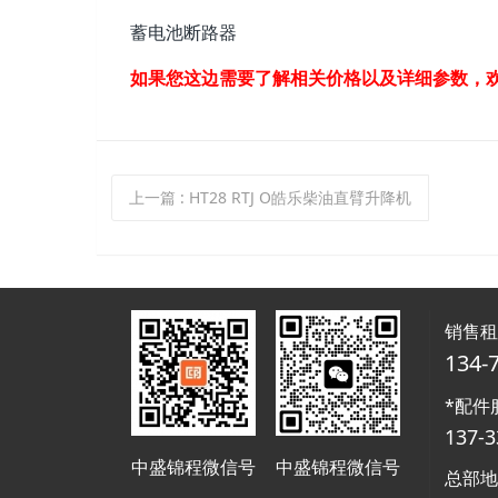
蓄电池断路器
如果您这边需要了解相关价格以及详细参数，
上一篇
: HT28 RTJ O皓乐柴油直臂升降机
销售
134-
*配件
137-3
中盛锦程微信号
中盛锦程微信号
总部