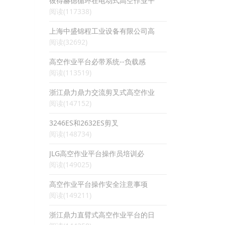
彼得赫德循环在电动式高空作业平
阅读(117338)
上海中盛锦程工业设备有限公司高
阅读(32692)
高空作业平台必带系统--负载感
阅读(113519)
浙江鼎力鼎力交流剪叉式高空作业
阅读(147152)
3246ES和2632ES剪叉
阅读(148734)
JLG高空作业平台操作员培训必
阅读(149025)
高空作业平台操作安全注意事项
阅读(149211)
浙江鼎力直臂式高空作业平台的日